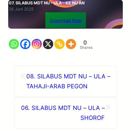
07. SILABUS MDT NU – ULA – KE NU AN
26 Juni 2025
Download Now
0
Shares
«
08. SILABUS MDT NU – ULA –
TAHAJI-ARAB PEGON
»
06. SILABUS MDT NU – ULA –
SHOROF