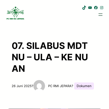
Lewati
TikTok
YouTub
Face
Ins
ke
konten
07. SILABUS MDT
NU – ULA – KE NU
AN
Dokumen
26 Juni 2025
?
PC RMI JEPARA
?