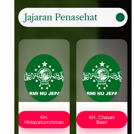
Jajaran Penasehat
KH.
KH. Chasan
Hidayaturrohman
Basri