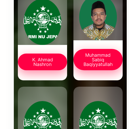
Muhammad
K. Ahmad
Sabiq
Nashron
Baqiyyatullah