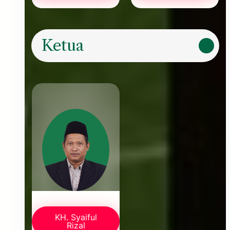
Ketua
KH. Syaiful
Rizal