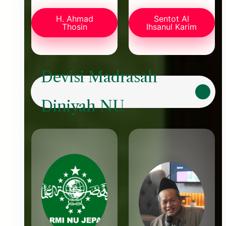
H. Ahmad
Sentot Al
Thosin
Ihsanul Karim
Devisi Madrasah
Diniyah NU