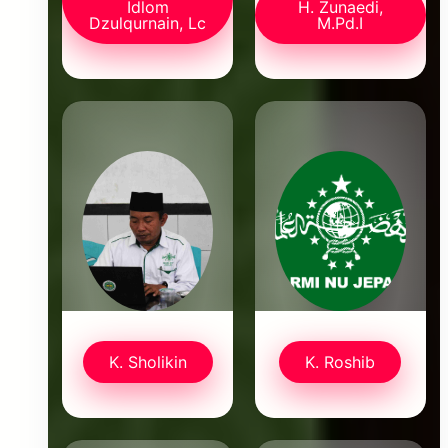
Idlom
H. Zunaedi,
Dzulqurnain, Lc
M.Pd.I
K. Sholikin
K. Roshib