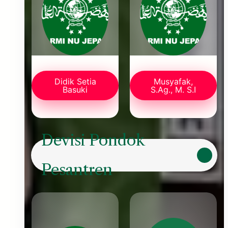
Didik Setia
Musyafak,
Basuki
S.Ag., M. S.I
Devisi Pondok
Pesantren