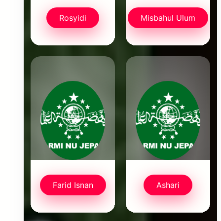
Rosyidi
Misbahul Ulum
Farid Isnan
Ashari