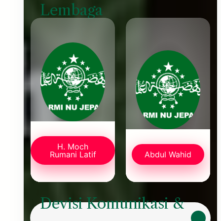
Lembaga
H. Moch
Rumani Latif
Abdul Wahid
Devisi Komunikasi &