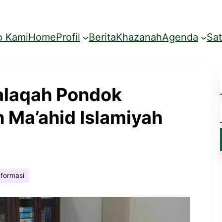
o Kami
Home
Profil
Berita
Khazanah
Agenda
Sa
alaqah Pondok
 Ma’ahid Islamiyah
nformasi