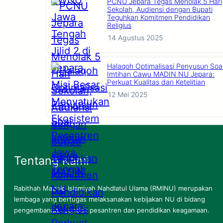
PCNU Jepara Tegas Menolak 5 Hari
Sekolah, Audiensi dengan Bupati
Teguhkan Komitmen Pendidikan
Religius
14 Agustus 2025
Halaqoh Optimalisasi Penyusun Soa
Imtihan Cawu MADIN NU Jepara:
Perkuat Kualitas dan Ketelitian
12 Mei 2025
Tentang Kami
Rabithah Ma’ahid Islamiyah Nahdlatul Ulama (RMINU) merupakan
lembaga yang bertugas melaksanakan kebijakan NU di bidang
pengembangan pondok pesantren dan pendidikan keagamaan.