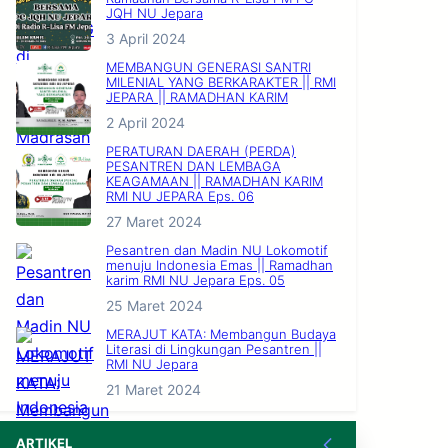
JQH NU Jepara
3 April 2024
MEMBANGUN GENERASI SANTRI
MILENIAL YANG BERKARAKTER || RMI
JEPARA || RAMADHAN KARIM
2 April 2024
PERATURAN DAERAH (PERDA)
PESANTREN DAN LEMBAGA
KEAGAMAAN || RAMADHAN KARIM
RMI NU JEPARA Eps. 06
27 Maret 2024
Pesantren dan Madin NU Lokomotif
menuju Indonesia Emas || Ramadhan
karim RMI NU Jepara Eps. 05
25 Maret 2024
MERAJUT KATA: Membangun Budaya
Literasi di Lingkungan Pesantren ||
RMI NU Jepara
21 Maret 2024
ARTIKEL