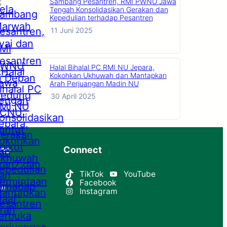
Sambang Pesantren, RMI PWNU Jawa
Tengah Konsolidasikan Gerakan dan
Kepedulian terhadap Pesantren
11 Juni 2025
Halal Bihalal PC RMI NU Jepara,
Kokohkan Ukhuwah dan Mantapkan
Arah Perjuangan Madin NU
30 April 2025
ime
Connect
TikTok
YouTube
Facebook
p)
Instagram