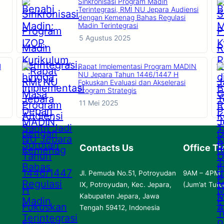
Sinkronisasi Program Madin
Terintegrasi, RMI NU Jepara Audiensi
dengan Kemenag Bahas Regulasi
Madin Terintegrasi
5 Agustus 2025
l
Rapat Implementasi Program MADIN
NU Jepara Tahun 1446/1447 H
Fokuskan Evaluasi dan Akselerasi
Program Strategis
11 Mei 2025
Contacts Us
Office T
Jl. Pemuda No.51, Potroyudan
9AM – 4PM
IX, Potroyudan, Kec. Jepara,
(Jum’at Tutu
Kabupaten Jepara, Jawa
Tengah 59412, Indonesia