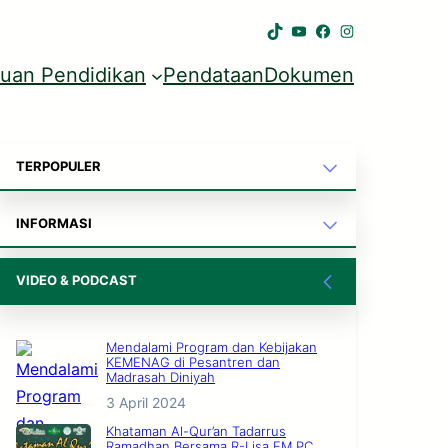
TikTok
YouTube
Facebook
Instagra
tuan Pendidikan
Pendataan
Dokumen
TERPOPULER
INFORMASI
VIDEO & PODCAST
Mendalami Program dan Kebijakan
KEMENAG di Pesantren dan
Madrasah Diniyah
3 April 2024
Khataman Al-Qur’an Tadarrus
Ramadhan Bersama R-Lisa FM PC