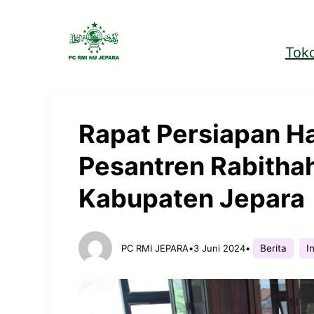
Tok
Rapat Persiapan H
Pesantren Rabithah
Kabupaten Jepara
Berita
I
PC RMI JEPARA
•
3 Juni 2024
•